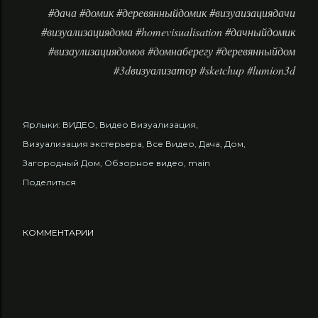
#дача #домик #деревянныйдомик #визуаизациядачи
#визуализациядома #homevisualisation #дачныйдомик
#визаулизациядомов #домнаберегу #деревянныйдом
#3dвизуализатор #sketchup #lumion3d
Ярлыки:
ВИДЕО
Видео Визуализация
Визуализация экстерьера
Все Видео
Дача
Дом
Загородный Дом
Обзорное видео
main
Поделиться
КОММЕНТАРИИ