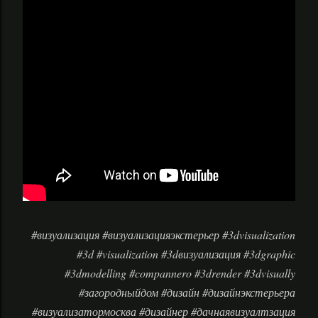
#визуализация #визуализацияэкстерьер #3dvisualization
#3d #visualization #3dвизуализация #3dgraphic
#3dmodelling #compannero #3drender #3dvisually
#загородныйдом #дизайн #дизайнэкстерьера
#визуализатормосква #дизайнер #дачнаявизуалтзация