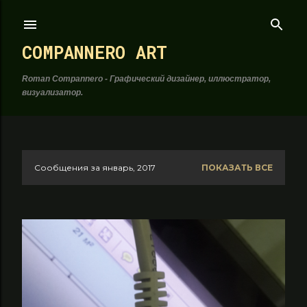
К основному контенту
COMPANNERO ART
Roman Compannero - Графический дизайнер, иллюстратор,
визуализатор.
Сообщения за январь, 2017
ПОКАЗАТЬ ВСЕ
С
о
о
б
щ