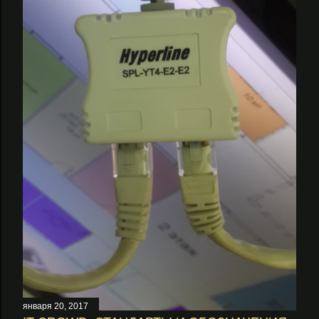
е
н
и
я
января 20, 2017