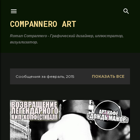
К основному контенту
COMPANNERO ART
Roman Compannero - Графический дизайнер, иллюстратор,
визуализатор.
Сообщения за февраль, 2015
ПОКАЗАТЬ ВСЕ
С
о
о
б
щ