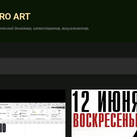
К основному контенту
RO ART
ческий дизайнер, иллюстратор, визуализатор.