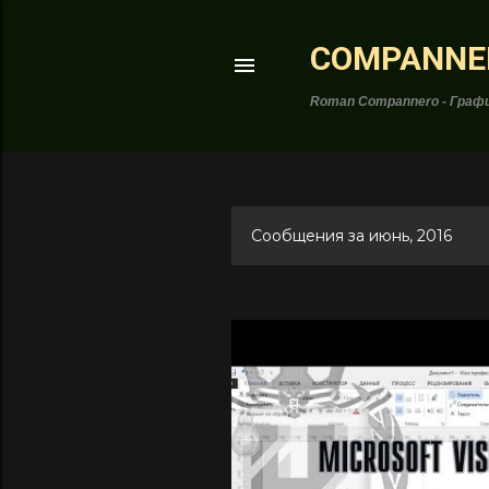
COMPANNE
Roman Compannero - Графи
Сообщения за июнь, 2016
С
о
о
б
щ
е