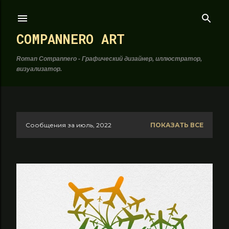
К основному контенту
COMPANNERO ART
Roman Compannero - Графический дизайнер, иллюстратор,
визуализатор.
Сообщения за июль, 2022
ПОКАЗАТЬ ВСЕ
С
о
о
б
щ