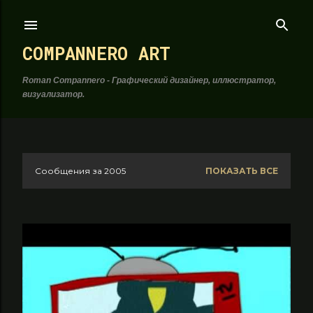
К основному контенту
COMPANNERO ART
Roman Compannero - Графический дизайнер, иллюстратор,
визуализатор.
Сообщения за 2005
ПОКАЗАТЬ ВСЕ
С
о
о
б
щ