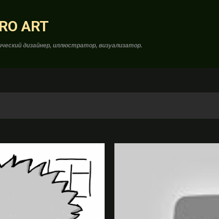
К основному контенту
RO ART
ческий дизайнер, иллюстратор, визуализатор.