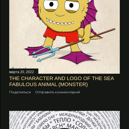
е
н
и
я
марта 20, 2022
THE CHARACTER AND LOGO OF THE SEA
FABULOUS ANIMAL (MONSTER)
Поделиться
Отправить комментарий