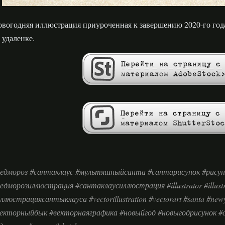
вогодняя иллюстрация приуроченная к завершению 2020-го года
 удаленке.
едмороз #сантаклаус #мультяшныйсанта #сантарисунок #рису
едморозиллюстрация #сантаклаусиллюстрация #illustrator #illustra
ллюстрациясантыклауса #vectorillustration #vectorart #santa #new
екторныйбык #векторнаяграфика #новыйгод #новыгодрисунок #