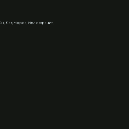
йн
Дед Мороз
Иллюстрация