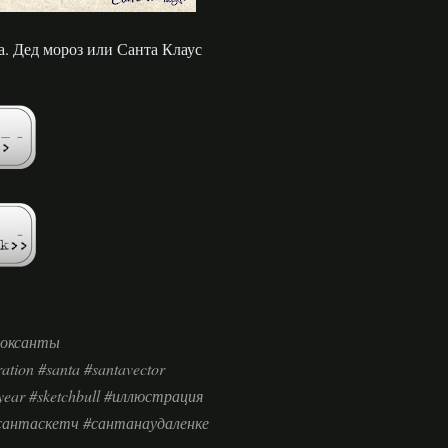
. Дед мороз или Санта Клаус
ноксанты
tion #santa #santavector
year #sketchbull #иллюстрация
сантаскетч #сантанаудаленке