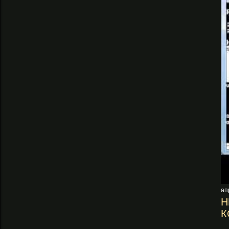
ап
Н
К