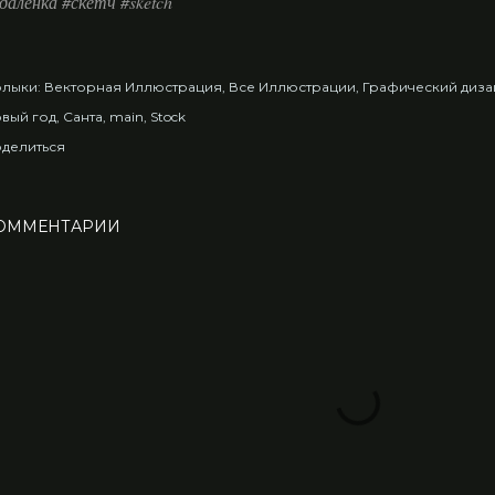
даленка #скетч #sketch
лыки:
Векторная Иллюстрация
Все Иллюстрации
Графический диза
вый год
Санта
main
Stock
делиться
ОММЕНТАРИИ