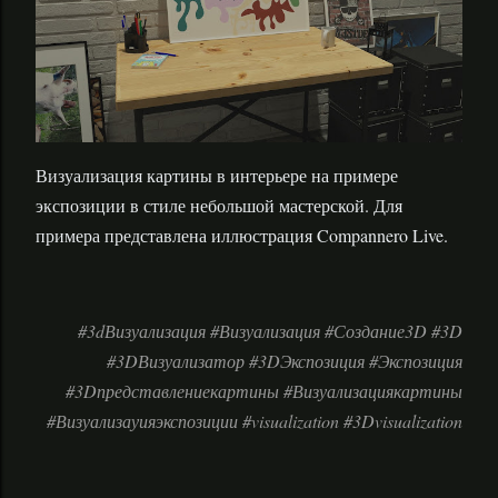
Визуализация картины в интерьере на примере
экспозиции в стиле небольшой мастерской. Для
примера представлена иллюстрация Compannero Live.
#3dВизуализация #Визуализация #Создание3D #3D
#3DВизуализатор #3DЭкспозиция #Экспозиция
#3Dпредставлениекартины #Визуализациякартины
#Визуализауияэкспозиции #visualization #3Dvisualization