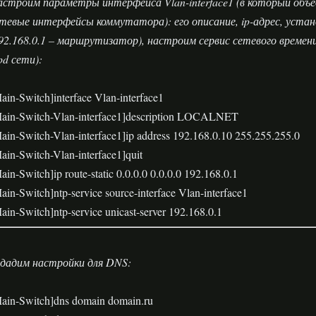
строим параметры интерфейса Vlan-interface1 (в который объе
тевые интерфейсы коммутатора): его описание, ip-адрес, уст
92.168.0.1 – маршрутизатор), настроим сервис сетевого времени
pd сети):
ain-Switch]interface Vlan-interface1
ain-Switch-Vlan-interface1]description LOCALNET
ain-Switch-Vlan-interface1]ip address 192.168.0.10 255.255.255.0
ain-Switch-Vlan-interface1]quit
ain-Switch]ip route-static 0.0.0.0 0.0.0.0 192.168.0.1
ain-Switch]ntp-service source-interface Vlan-interface1
ain-Switch]ntp-service unicast-server 192.168.0.1
дадим настройки для
DNS
:
ain-Switch]dns domain domain.ru