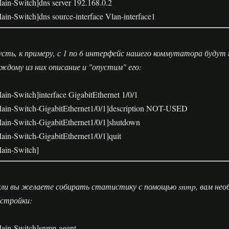
ain-Switch]dns server 192.168.0.2
ain-Switch]dns source-interface Vlan-interface1
сть, к примеру, с 1 по 6 интерфейс нашего коммутатора будут 
ждому из них описание и "опустим" его:
ain-Switch]interface GigabitEthernet 1/0/1
ain-Switch-GigabitEthernet1/0/1]description NOT-USED
ain-Switch-GigabitEthernet1/0/1]shutdown
ain-Switch-GigabitEthernet1/0/1]quit
ain-Switch]
ли вы желаете собирать статистику с помощью snmp, вам нео
стройки:
ain-Switch]snmp-agent