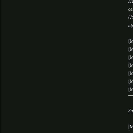
На
се
(1
nt
[M
[M
[M
[M
[M
[M
[M
За
[M