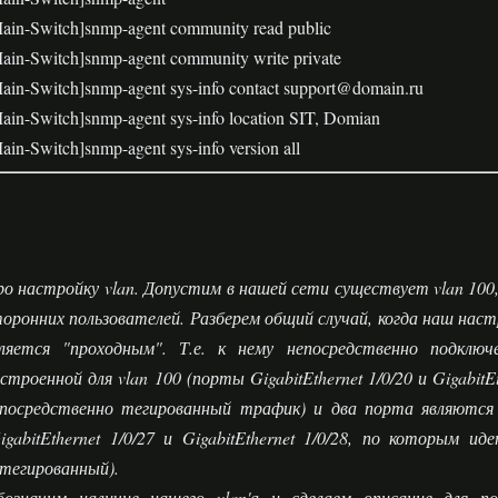
ain-Switch]snmp-agent community read public
ain-Switch]snmp-agent community write private
ain-Switch]snmp-agent sys-info contact support@domain.ru
ain-Switch]snmp-agent sys-info location SIT, Domian
ain-Switch]snmp-agent sys-info version all
о настройку vlan. Допустим в нашей сети существует vlan 100,
оронних пользователей. Разберем общий случай, когда наш на
вляется "проходным". Т.е. к нему непосредственно подключ
строенной для vlan 100 (порты GigabitEthernet 1/0/20 и GigabitE
епосредственно тегированный трафик) и два порта являютс
igabitEthernet 1/0/27 и GigabitEthernet 1/0/28, по которым 
тегированный).
означим наличие нашего vlan'а и сделаем описание для пор