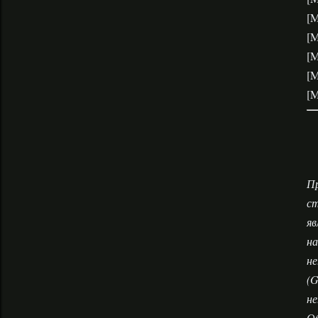
[M
[M
[M
[M
[M
Пр
ст
я
на
н
(G
не
Об