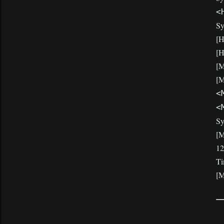
<
Sy
[H
[H
[M
[M
<
<
Sy
[M
12
Ti
[M