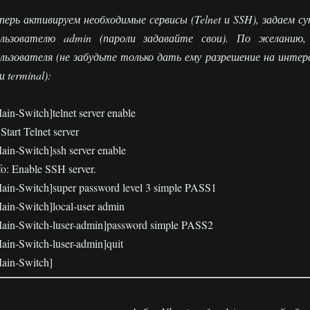
перь активируем необходимые сервисы (Telnet и
SSH
), задаем с
ользователю admin (пароли задавайте свои). По желанию
льзователя (не забудьте только дать ему разрешение на интерес
и terminal):
ain-Switch]telnet server enable
Start Telnet server
ain-Switch]ssh server enable
fo: Enable SSH server.
ain-Switch]super password level 3 simple PASS1
ain-Switch]local-user admin
ain-Switch-luser-admin]password simple PASS2
ain-Switch-luser-admin]quit
ain-Switch]