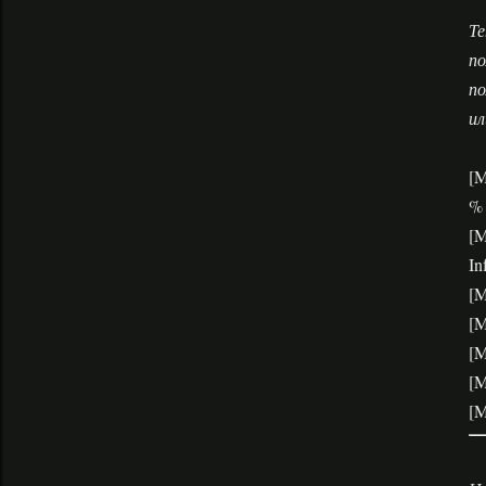
Те
п
по
ил
[M
% 
[M
In
[M
[M
[M
[M
[M