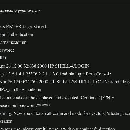
чальная установка:
ess ENTER to get started.
gin authentication
ername:admin
ssword:
HP>
pr 26 12:00:32:638 2000 HP SHELL/4/LOGIN:
ap 1.3.6.1.4.1.25506.2.2.1.1.3.0.1:admin login from Console
pr 26 12:00:32:763 2000 HP SHELL/5/SHELL_LOGIN: admin logge
_cmdline-mode on
HP>
l commands can be displayed and executed. Continue? [Y/N]y
ease input password:******
rning: Now you enter an all-command mode for developer's testing, 
eration
 wrong use, please carefully use it with our engineer's direction.