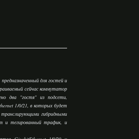
 предназначенный для гостей и
страиваемый сейчас коммутатор
ено два "гостя" из подсети,
thernet 1/0/21, в которых будет
я транслирующими гибридными
идет и тегированный трафик, и
тов GigabitEthernet 1/0/20 и