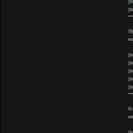
[M
[M
Пу
ка
[M
[M
[M
[M
[M
Ес
на
[M