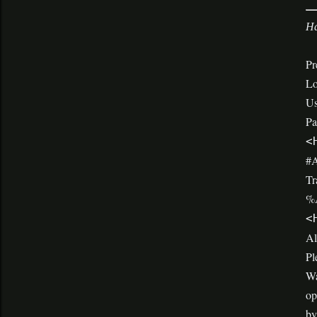
На
Pr
Lo
Us
Pa
<
#A
Tr
%A
<
Al
Pl
Wa
op
by