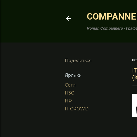
COMPANNE
Roman Compannero - Графи
Поделиться
но
I
Ярлыки
(
Сети
H3C
HP
IT CROWD