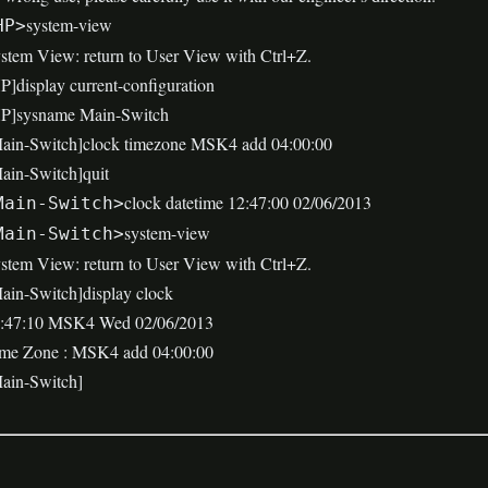
system-view
HP>
stem View: return to User View with Ctrl+Z.
P]display current-configuration
P]sysname Main-Switch
ain-Switch]clock timezone MSK4 add 04:00:00
ain-Switch]quit
clock datetime 12:47:00 02/06/2013
Main-Switch>
system-view
Main-Switch>
stem View: return to User View with Ctrl+Z.
ain-Switch]display clock
:47:10 MSK4 Wed 02/06/2013
me Zone : MSK4 add 04:00:00
ain-Switch]