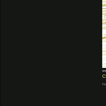
ап
С
По