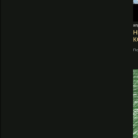
ап
Н
К
По