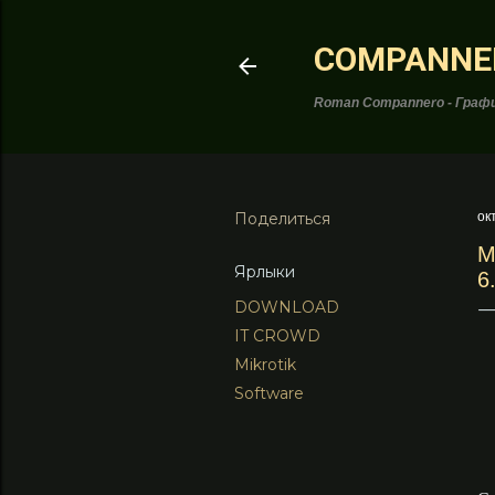
COMPANNE
Roman Compannero - Графи
Поделиться
ок
M
Ярлыки
6
DOWNLOAD
IT CROWD
Mikrotik
Software