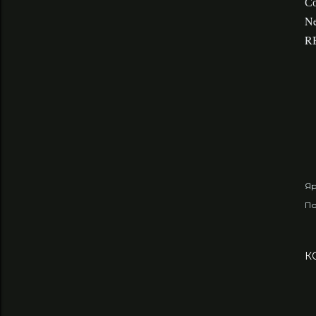
Со
Ne
RB
Яр
По
К