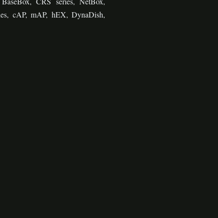
BaseBox, CRS series, NetBox,
ies, cAP, mAP, hEX, DynaDish,