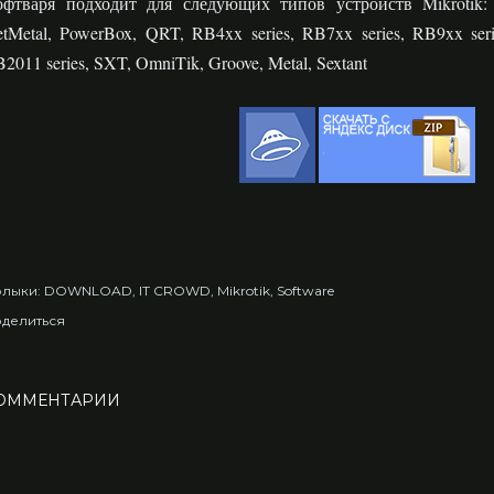
фтваря подходит для следующих типов устройств Mikrotik: 
tMetal, PowerBox, QRT, RB4xx series, RB7xx series, RB9xx ser
2011 series, SXT, OmniTik, Groove, Metal, Sextant
лыки:
DOWNLOAD
IT CROWD
Mikrotik
Software
делиться
ОММЕНТАРИИ