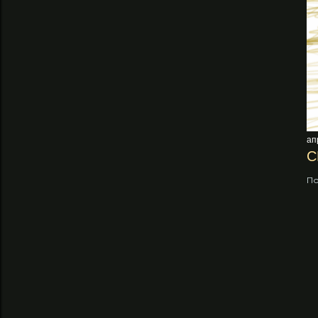
ап
С
По