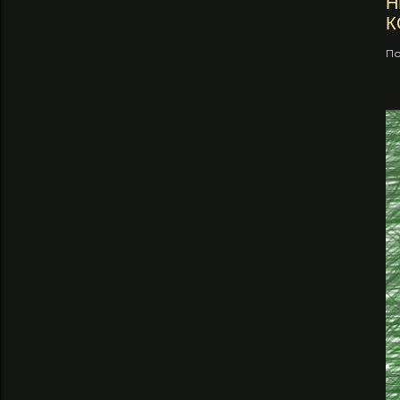
Н
К
По