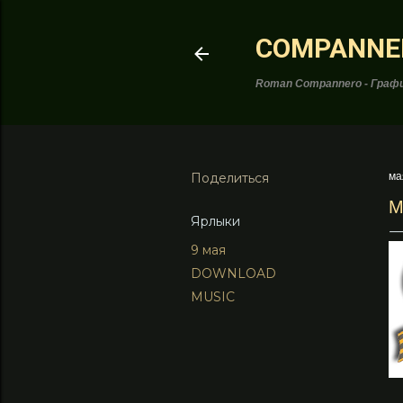
COMPANNE
Roman Compannero - Графи
Поделиться
ма
М
Ярлыки
9 мая
DOWNLOAD
MUSIC