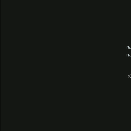
Яр
По
К