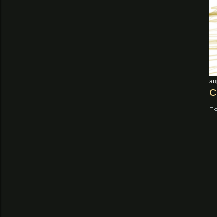
ап
С
По