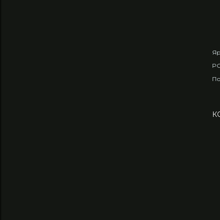
Яр
PO
По
К