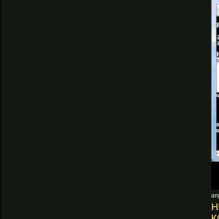
ап
Н
К