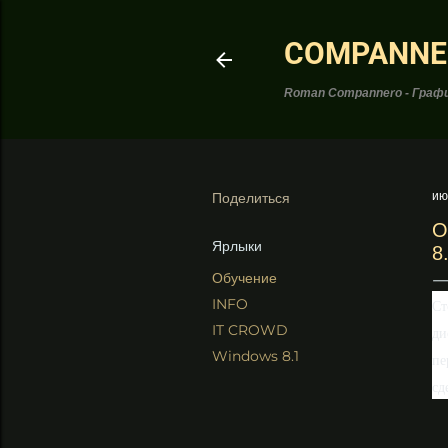
COMPANNE
Roman Compannero - Графи
Поделиться
ию
О
Ярлыки
8
Обучение
INFO
Ст
IT CROWD
ди
Windows 8.1
пе
сд