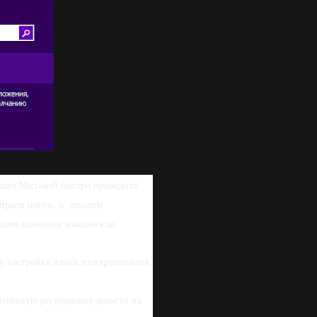
шет Microsoft быстро проведите
ыбираем поиск, и вводим
 затем кликните мышью или
у настройка плана электропитания.
аптивную регулировку яркости на