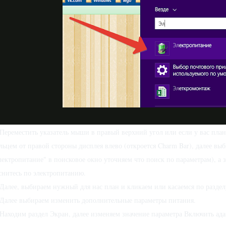
 Переместить указатель мыши в правый верхний угол или если у вас план
льцем от правой стороны дисплея влево (откроется Charm Bar), далее в
лектропитание" в поисковое окно уточняем что поиск по параметрам), а
снитесь по электропитанию.
 Далее, выбираем нужный для нас план и кликаем или касаемся по раздел
 Далее выбираем изменить дополнительные параметры питания.
 Находим раздел Экран, далее изменяем значение параметра Включить ад