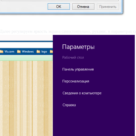
 Далее регулируем яркость экрана самостоятельно, руками, в параметрах 