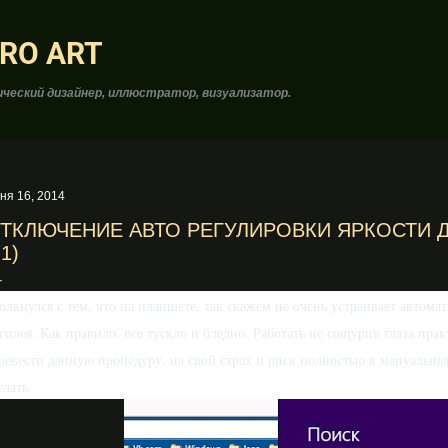
К основному контенту
RO ART
ческий дизайнер, иллюстратор, визуализатор.
ня 16, 2014
ТКЛЮЧЕНИЕ АВТО РЕГУЛИРОВКИ ЯРКОСТИ 
.1)
олкнулся с тем, что на планшете, так скажем не очень устраивает автома
сплея. Как правило, все тускло и бледно. Работать не сощурив глаза пр
ревести данную процедуру, на свой страх и риск полностью в мануальны
елать.