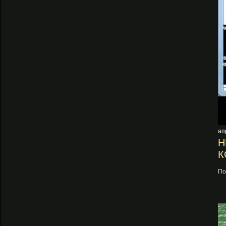
ап
Н
К
По